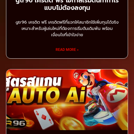
gtr96 เครดิต ฟรี โอกาสเริ่มต้นทำกำไร
แบบไม่ต้องลงทุน
gtr96 เครดิต ฟรี เครดิตฟรีที่แจกให้สมาชิกใช้เพิ่มทุนได้จริง
เหมาะสำหรับผู้เล่นใหม่ที่ต้องการเริ่มต้นเดิมพัน พร้อม
เงื่อนไขที่เข้าใจง่าย
READ MORE »