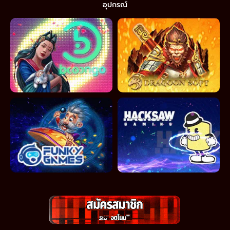
อุปกรณ์