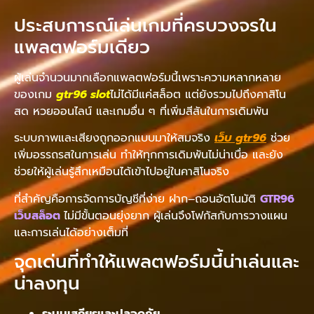
ประสบการณ์เล่นเกมที่ครบวงจรใน
แพลตฟอร์มเดียว
ผู้เล่นจำนวนมากเลือกแพลตฟอร์มนี้เพราะความหลากหลาย
ของเกม
gtr96 slot
ไม่ได้มีแค่สล็อต แต่ยังรวมไปถึงคาสิโน
สด หวยออนไลน์ และเกมอื่น ๆ ที่เพิ่มสีสันในการเดิมพัน
ระบบภาพและเสียงถูกออกแบบมาให้สมจริง
เว็บ gtr96
ช่วย
เพิ่มอรรถรสในการเล่น ทำให้ทุกการเดิมพันไม่น่าเบื่อ และยัง
ช่วยให้ผู้เล่นรู้สึกเหมือนได้เข้าไปอยู่ในคาสิโนจริง
ที่สำคัญคือการจัดการบัญชีที่ง่าย ฝาก–ถอนอัตโนมัติ
GTR96
เว็บสล็อต
ไม่มีขั้นตอนยุ่งยาก ผู้เล่นจึงโฟกัสกับการวางแผน
และการเล่นได้อย่างเต็มที่
จุดเด่นที่ทำให้แพลตฟอร์มนี้น่าเล่นและ
น่าลงทุน
ระบบเสถียรและปลอดภัย