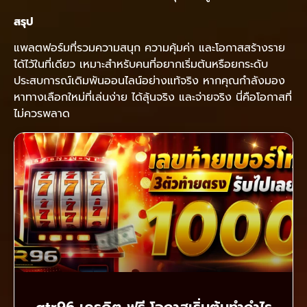
สรุป
แพลตฟอร์มที่รวมความสนุก ความคุ้มค่า และโอกาสสร้างราย
ได้ไว้ในที่เดียว เหมาะสำหรับคนที่อยากเริ่มต้นหรือยกระดับ
ประสบการณ์เดิมพันออนไลน์อย่างแท้จริง หากคุณกำลังมอง
หาทางเลือกใหม่ที่เล่นง่าย ได้ลุ้นจริง และจ่ายจริง นี่คือโอกาสที่
ไม่ควรพลาด