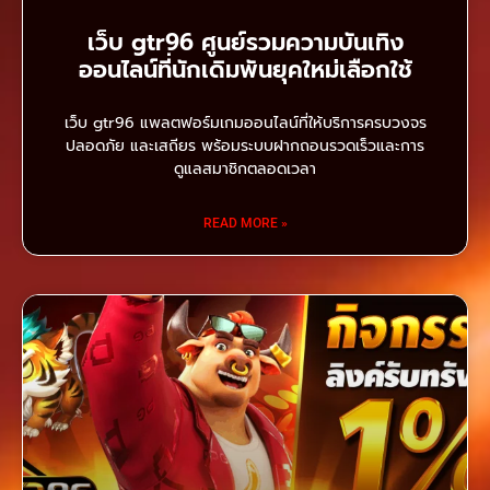
เว็บ gtr96 ศูนย์รวมความบันเทิง
ออนไลน์ที่นักเดิมพันยุคใหม่เลือกใช้
เว็บ gtr96 แพลตฟอร์มเกมออนไลน์ที่ให้บริการครบวงจร
ปลอดภัย และเสถียร พร้อมระบบฝากถอนรวดเร็วและการ
ดูแลสมาชิกตลอดเวลา
READ MORE »