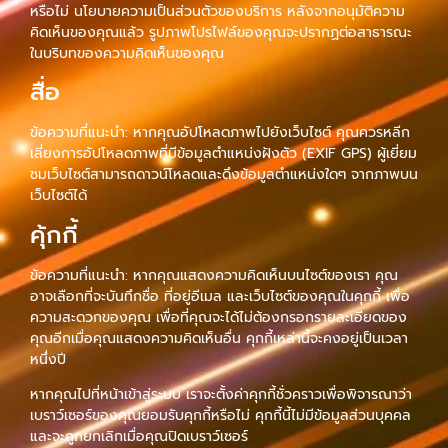
หรือไม่ นโยบายความเป็นส่วนตัวของบริการ หลังจากอนุมัติความ
คิดเห็นของคุณแล้ว รูปภาพโปรไฟล์ของคุณจะปรากฏต่อสาธารณะ
ในบริบทของความคิดเห็นของคุณ
สื่อ
ข้อความที่แนะนำ: หากคุณอัปโหลดภาพไปยังเว็บไซต์ คุณควรหลีก
เลี่ยงการอัปโหลดภาพที่มีข้อมูลตำแหน่งฝังตัว (EXIF GPS) ผู้เยี่ยม
ชมเว็บไซต์สามารถดาวน์โหลดและดึงข้อมูลตำแหน่งใดๆ จากภาพบน
เว็บไซต์ได้
คุ้กกี้
ข้อความที่แนะนำ: หากคุณแสดงความคิดเห็นบนไซต์ของเรา คุณ
อาจเลือกที่จะบันทึกชื่อ ที่อยู่อีเมล และเว็บไซต์ของคุณในคุกกี้ เพื่อ
ความสะดวกของคุณ เพื่อที่คุณจะได้ไม่ต้องกรอกรายละเอียดของ
คุณอีกเมื่อคุณแสดงความคิดเห็นอื่น คุกกี้เหล่านี้จะคงอยู่เป็นเวลา
หนึ่งปี
หากคุณไปที่หน้าเข้าสู่ระบบ เราจะตั้งค่าคุกกี้ชั่วคราวเพื่อพิจารณาว่า
เบราว์เซอร์ของคุณยอมรับคุกกี้หรือไม่ คุกกี้นี้ไม่มีข้อมูลส่วนบุคคล
และจะถูกยกเลิกเมื่อคุณปิดเบราว์เซอร์