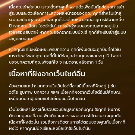
เมื่อคุณเข้าสู่ระบบ เราจะตั้งค่าคุกกี้หลายตัวเพื่อบันทึกข้อมูลการเข้า
สู่ระบบและตัวเลือกการแสดงผลหน้าจอของคุณ คุกกี้สำหรับเข้าสู่
ระบบจะมีอายุสองวัน และคุกกี้ตัวเลือกหน้าจอมีอายุการใช้งานหนึ่ง
ปี หากคุณเลือก “จดจำฉัน” การเข้าสู่ระบบของคุณจะคงอยู่เป็น
เวลาสองสัปดาห์ หากคุณออกจากระบบบัญชี คุกกี้สำหรับเข้าสู่ระบบ
จะถูกลบออก
หากคุณแก้ไขหรือเผยแพร่บทความ คุกกี้เพิ่มเติมจะถูกบันทึกไว้ใน
เบราว์เซอร์ของคุณ คุกกี้นี้ไม่มีข้อมูลส่วนบุคคลและระบุ ID โพสต์
ของบทความที่คุณเพิ่งแก้ไข จะหมดอายุหลังจาก 1 วัน
เนื้อหาที่ฝังจากเว็บไซต์อื่น
ข้อความแนะนำ: บทความในเว็บไซต์นี้อาจมีเนื้อหาที่ฝังอยู่ (เช่น
วิดีโอ รูปภาพ บทความ ฯลฯ) เนื้อหาที่ฝังจากเว็บไซต์อื่นมีลักษณะ
เหมือนกับว่าผู้เยี่ยมชมได้เยี่ยมชมเว็บไซต์อื่น
เว็บไซต์เหล่านี้อาจเก็บรวบรวมข้อมูลเกี่ยวกับคุณ ใช้คุกกี้ ฝังการ
ติดตามบุคคลที่สามเพิ่มเติม และตรวจสอบการโต้ตอบของคุณกับ
เนื้อหาที่ฝังตัวนั้น รวมถึงการติดตามการโต้ตอบของคุณกับเนื้อหาที่
ฝังไว้ หากคุณมีบัญชีและลงชื่อเข้าใช้เว็บไซต์นั้น